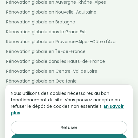
Rénovation globale en Auvergne-Rhône-Alpes
Rénovation globale en Nouvelle-Aquitaine
Rénovation globale en Bretagne
Rénovation globale dans le Grand Est
Rénovation globale en Provence-Alpes-Côte d'Azur
Rénovation globale en Île-de-France
Rénovation globale dans les Hauts-de-France
Rénovation globale en Centre-Val de Loire
Rénovation globale en Occitanie
Rénovation globale en Pays de la Loire
Nous utilisons des cookies nécessaires au bon
fonctionnement du site. Vous pouvez accepter ou
Rénovation globale en Normandie
refuser le dépôt de cookies non essentiels.
En savoir
Rénovation globale en Bourgogne-Franche-Comté
plus
Refuser
© 2026 Assistant Renov · Tous droits réservés.