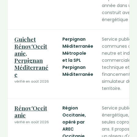
année dans un p
construit avec l
énergétique est l
Guichet
Perpignan
Service public d
Rénov'Occit
Méditerranée
communes de la
anie,
Métropole
neutre et indép
Perpignan
et la SPL
commerciale. C
Méditerrané
Perpignan
technique et adm
e
Méditerranée
financements. Il
simulateur du po
vérifié en août 2026
territoire.
Rénov'Occit
Région
Service public r
anie
Occitanie,
énergétique, cré
opéré par
seules copropri
vérifié en août 2026
AREC
ans. Il propose u
Occitanie
un réseau d'acteu