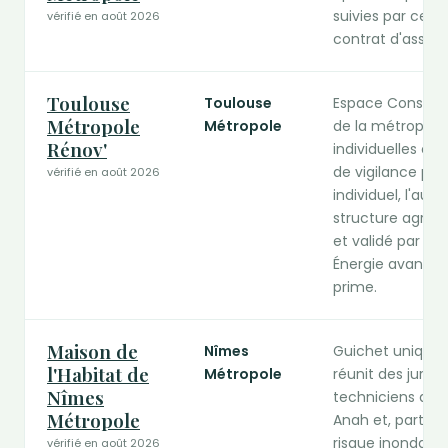
suivies par cet 
vérifié en août 2026
contrat d'assist
Toulouse
Toulouse
Espace Conseil
Métropole
Métropole
de la métropole 
Rénov'
individuelles co
de vigilance pro
vérifié en août 2026
individuel, l'aud
structure agré
et validé par la
Énergie avant le
prime.
Maison de
Nîmes
Guichet unique 
l'Habitat de
Métropole
réunit des jurist
Nîmes
techniciens de l
Métropole
Anah et, particul
risque inondatio
vérifié en août 2026