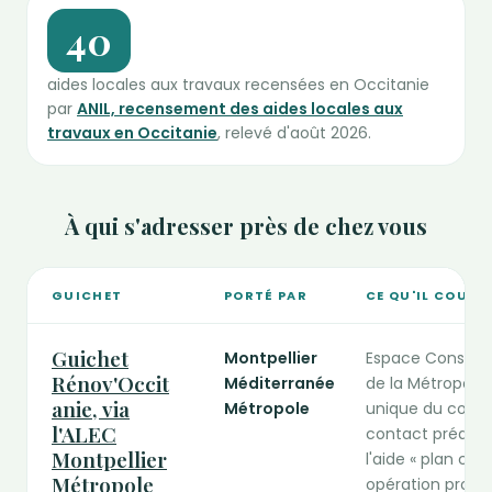
40
aides locales aux travaux recensées en Occitanie
par
ANIL, recensement des aides locales aux
travaux en Occitanie
, relevé d'août 2026.
À qui s'adresser près de chez vous
GUICHET
PORTÉ PAR
CE QU'IL COUVR
Guichets publics de la rénovation compétents en Occitanie
Guichet
Montpellier
Espace Conseil
Rénov'Occit
Méditerranée
de la Métropole
anie, via
Métropole
unique du consei
l'ALEC
contact préalabl
Montpellier
l'aide « plan cli
Métropole
opération progr