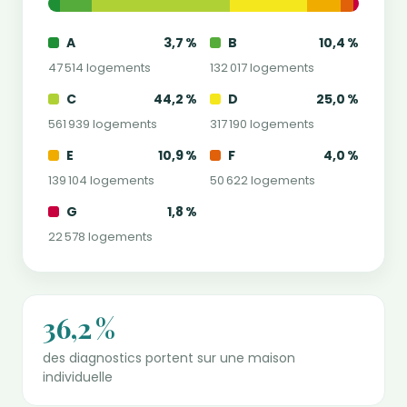
A
3,7 %
B
10,4 %
47 514 logements
132 017 logements
C
44,2 %
D
25,0 %
561 939 logements
317 190 logements
E
10,9 %
F
4,0 %
139 104 logements
50 622 logements
G
1,8 %
22 578 logements
36,2 %
des diagnostics portent sur une maison
individuelle