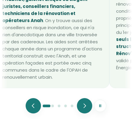
rénova
juristes, conseillers financiers,
conditi
techniciens de la rénovation et
propri
opérateurs Anah
. On y trouve aussi des
princip
conseillers en risque inondation, ce qui n'a
du 1er 
rien d'anecdotique dans une ville traversée
seuls 
par des cadereaux. Les aides sont arrêtées
struc
chaque année dans un programme d'actions
Rénov'
territorial construit avec l'Anah, et une
validé 
opération façades est portée avec cinq
Énergie
communes dans le cadre de l'OPAH de
renouvellement urbain.
Mettre le défile