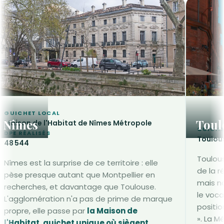
GUICHET LOCAL
Nîmes
Toul
Maison de l'Habitat de Nîmes Métropole
GUICHE
DPE RÉALISÉS
Toulou
48 544
Toulou
Nîmes est la surprise de ce territoire : elle
de la r
pèse presque autant que Montpellier en
mais no
recherches, et davantage que Toulouse.
le voc
L'agglomération n'a pas de prime de marque
positio
propre, elle passe par
la Maison de
». La M
l'Habitat, guichet unique où siègent