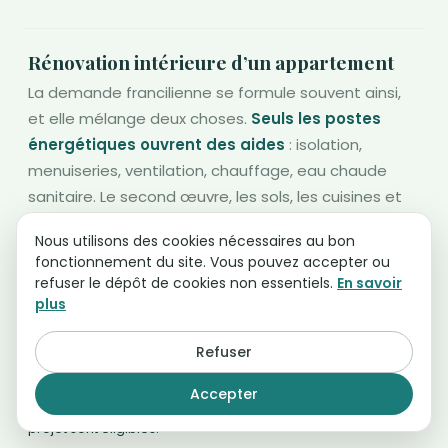
Rénovation intérieure d’un appartement
La demande francilienne se formule souvent ainsi,
et elle mélange deux choses.
Seuls les postes
énergétiques ouvrent des aides
: isolation,
menuiseries, ventilation, chauffage, eau chaude
sanitaire. Le second œuvre, les sols, les cuisines et
les salles de bains n'en ouvrent aucune, quel que
Nous utilisons des cookies nécessaires au bon
soit le montant du devis. Autre point à connaître
fonctionnement du site. Vous pouvez accepter ou
avant de démarrer : un geste isolé n'ouvre pas
refuser le dépôt de cookies non essentiels.
En savoir
MaPrimeRénov' Parcours Accompagné, qui suppose
plus
une rénovation d'ampleur et
un gain d'au moins
Refuser
deux classes énergétiques
.
À qui s'adresser : l'espace conseil France Rénov' de votre
Accepter
territoire, qui vérifie gratuitement quels postes de votre
projet sont éligibles.