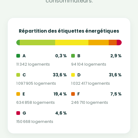
consommateurs.
Répartition des étiquettes énergétiques
A
0,3 %
B
2,9 %
11 342 logements
94 104 logements
C
33,6 %
D
31,6 %
1 097 905 logements
1 032 417 logements
E
19,4 %
F
7,5 %
634 858 logements
246 710 logements
G
4,6 %
150 668 logements