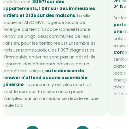
DPE RÉA
réalisés, dont
30 971 sur des
34 195
appartements, 1 097 sur des immeubles
entiers et 2 135 sur des maisons
. La ville
Sur les
accueille l'ALEC MVE, l'agence locale de
porten
l'énergie qui tient l'Espace Conseil France
une m
Rénov' de vingt-deux communes de l'est
collect
parisien, pour les territoires Est Ensemble et
excepti
Paris Est Marne&Bois. Ces 1 097 diagnostics
Comm
d'immeuble entier ne sont pas un détail : ils
territoi
signalent des bâtiments détenus par un
platef
propriétaire unique,
où la décision de
locale 
rénover n'attend aucune assemblée
énergét
générale
. Le parcours y est plus court, et
pièce 
c'est le seul cas francilien où un projet
et le d
d'ampleur sur un immeuble se décide en une
seule fois.