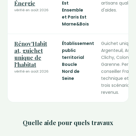
Énergie
Est
artisans qualif
Ensemble
d'aides.
vérifié en août 2026
et Paris Est
Marne&Bois
Rénov'Habit
Établissement
Guichet unique d
at, guichet
public
Argenteuil, Asni
unique de
territorial
Clichy, Colombes
l'habitat
Boucle
Garenne. Perman
Nord de
conseiller Franc
vérifié en août 2026
Seine
technique et év
trois scénarios 
revenus.
Quelle aide pour quels travaux