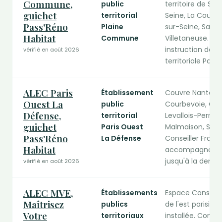
Commune,
public
territoire de Sai
guichet
territorial
Seine, La Courneu
Pass'Réno
Plaine
sur-Seine, Saint
Habitat
Commune
Villetaneuse. Con
instruction des 
vérifié en août 2026
territoriale Pass
ALEC Paris
Établissement
Couvre Nanterre
Ouest La
public
Courbevoie, Ga
Défense,
territorial
Levallois-Perret,
guichet
Paris Ouest
Malmaison, Sain
Pass'Réno
La Défense
Conseiller France
Habitat
accompagnement 
jusqu'à la dema
vérifié en août 2026
ALEC MVE,
Établissements
Espace Conseil
Maîtrisez
publics
de l'est parisien
Votre
territoriaux
installée. Consei