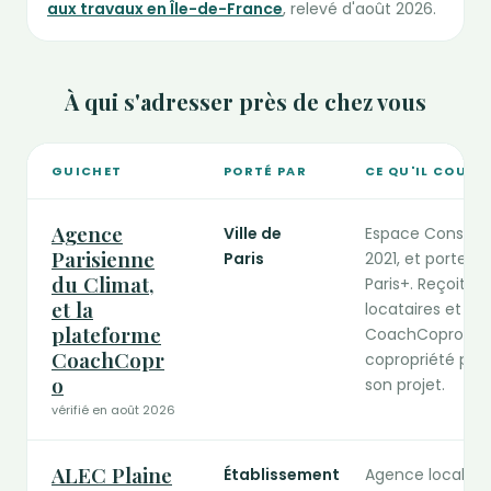
aux travaux en Île-de-France
, relevé d'août 2026.
À qui s'adresser près de chez vous
GUICHET
PORTÉ PAR
CE QU'IL COUVR
Guichets publics de la rénovation compétents en Île-de-Fr
Agence
Ville de
Espace Conseil F
Parisienne
Paris
2021, et porte d
du Climat,
Paris+. Reçoit pr
et la
locataires et sy
plateforme
CoachCopro, la 
CoachCopr
copropriété paris
o
son projet.
vérifié en août 2026
ALEC Plaine
Établissement
Agence locale de