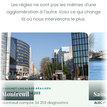
Les règles ne sont pas les mêmes d'une
agglomération à l'autre. Voici ce qui change
là où nous intervenons le plus.
GUICHET LOCAL
DPE RÉALISÉS
Montreuil
Sain
ALEC MVE
34 203
GUICHE
Montreuil compte 34 203 diagnostics
ALEC P