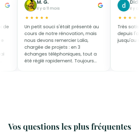
M. G.
Didier 
il y a 11 mois
il y a 3 m
e
Un petit souci s'était présenté au
Très satisfai
cours de notre rénovation, mais
depuis l'audi
nous devons remercier Lalia,
jusqu'au règl
chargée de projets : en 3
échanges téléphoniques, tout a
été réglé rapidement. Toujours
cordiale et efficace. Une aventure
qui se termine bien pour nous.
Vos questions les plus fréquentes