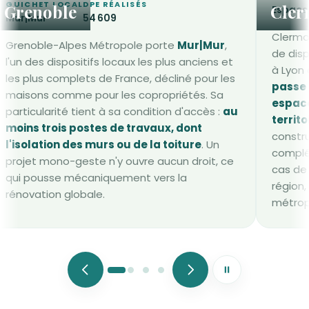
GUICHET LOCAL
DPE RÉALISÉS
Grenoble
Cler
Espaces
Mur|Mur
54 609
Clermo
Grenoble-Alpes Métropole porte
Mur|Mur
,
de dis
l'un des dispositifs locaux les plus anciens et
à Lyon 
les plus complets de France, décliné pour les
passe 
maisons comme pour les copropriétés. Sa
espace
particularité tient à sa condition d'accès :
au
territo
moins trois postes de travaux, dont
constru
l'isolation des murs ou de la toiture
. Un
complét
projet mono-geste n'y ouvre aucun droit, ce
cas de
qui pousse mécaniquement vers la
région
rénovation globale.
métrop
Mettre le défileme