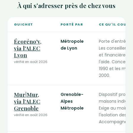
À qui s'adresser près de chez vous
GUICHET
PORTÉ PAR
CE QU'IL COUVR
Guichets publics de la rénovation compétents en Auvergn
Écoréno'v,
Métropole
Porte d'entrée u
via l'ALEC
de Lyon
Les conseillers 
Lyon
et financière du 
l'aide. Concerne
vérifié en août 2026
1990 et les mais
2000.
Mur|Mur,
Grenoble-
Dispositif propre
via l’ALEC
Alpes
maisons individu
Grenoble
Métropole
Exige au moins t
l'isolation des m
vérifié en août 2026
Accompagnement 