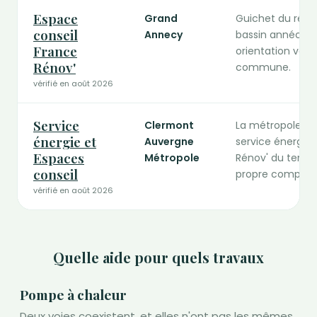
Espace
Grand
Guichet du résea
conseil
Annecy
bassin annécien.
France
orientation vers 
Rénov'
commune.
vérifié en août 2026
Service
Clermont
La métropole ac
énergie et
Auvergne
service énergie 
Espaces
Métropole
Rénov' du territ
conseil
propre comparab
vérifié en août 2026
Quelle aide pour quels travaux
Pompe à chaleur
Deux voies coexistent, et elles n'ont pas les mêmes