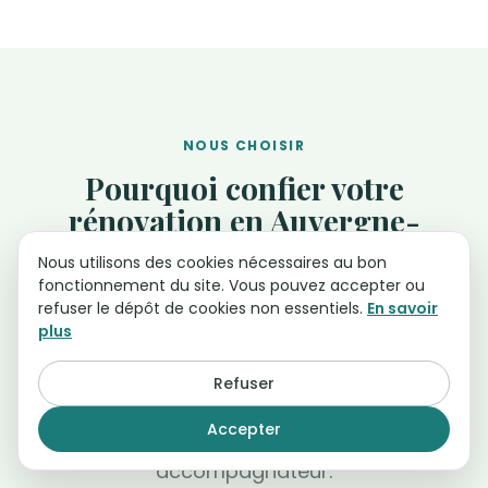
NOUS CHOISIR
Pourquoi confier votre
rénovation en Auvergne-
Rhône-Alpes à Assistant Renov
Nous utilisons des cookies nécessaires au bon
fonctionnement du site. Vous pouvez accepter ou
Nous sommes un bureau d'études
refuser le dépôt de cookies non essentiels.
En savoir
plus
thermiques, pas une entreprise de travaux.
Cette position change ce que nous avons à
Refuser
gagner dans votre projet, et c'est le premier
Accepter
critère à regarder quand on choisit un
accompagnateur.