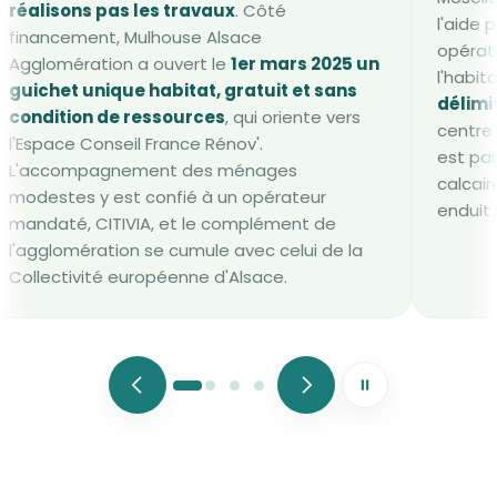
réalisons pas les travaux
. Côté
l'aide 
financement, Mulhouse Alsace
opérat
Agglomération a ouvert le
1er mars 2025 un
l'habit
guichet unique habitat, gratuit et sans
délimi
condition de ressources
, qui oriente vers
centre 
l'Espace Conseil France Rénov'.
est par
L'accompagnement des ménages
calcair
modestes y est confié à un opérateur
enduit
mandaté, CITIVIA, et le complément de
l'agglomération se cumule avec celui de la
Collectivité européenne d'Alsace.
Mettre le défileme