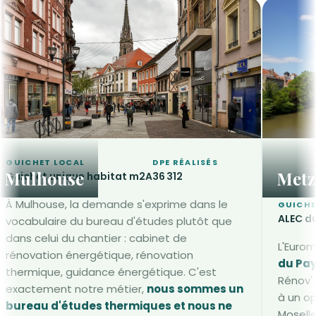
GUICHET LOCAL
DPE RÉALISÉS
Mulhouse
Metz
Guichet unique habitat m2A
36 312
À Mulhouse, la demande s'exprime dans le
GUICHE
ALEC d
vocabulaire du bureau d'études plutôt que
dans celui du chantier : cabinet de
L'Eurom
rénovation énergétique, rénovation
du Pay
thermique, guidance énergétique. C'est
Rénov' 
exactement notre métier,
nous sommes un
à un o
bureau d'études thermiques et nous ne
Moselle