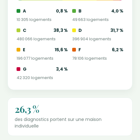
A
0,8 %
B
4,0 %
10 305 logements
49 663 logements
C
38,3 %
D
31,7 %
480 066 logements
396 904 logements
E
15,6 %
F
6,2 %
196 077 logements
78 106 logements
G
3,4 %
42 320 logements
26,3 %
des diagnostics portent sur une maison
individuelle