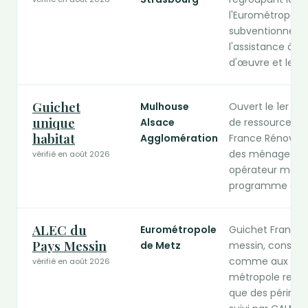
l'Eurométropole. 
subventionne tro
l'assistance à ma
d'œuvre et les t
Guichet
Mulhouse
Ouvert le 1er ma
unique
Alsace
de ressources, il
habitat
Agglomération
France Rénov' 
des ménages mo
vérifié en août 2026
opérateur mandat
programme d'int
ALEC du
Eurométropole
Guichet France R
Pays Messin
de Metz
messin, conseil n
comme aux copro
vérifié en août 2026
métropole relèv
que des périmètr