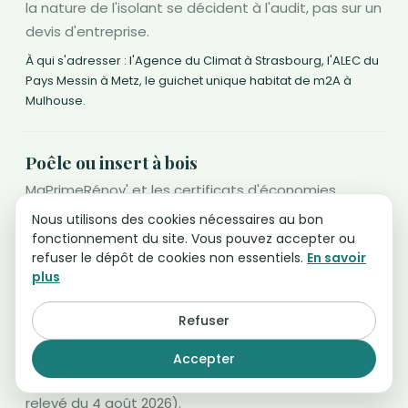
la nature de l'isolant se décident à l'audit, pas sur un
devis d'entreprise.
À qui s'adresser : l'Agence du Climat à Strasbourg, l'ALEC du
Pays Messin à Metz, le guichet unique habitat de m2A à
Mulhouse.
Poêle ou insert à bois
MaPrimeRénov' et les certificats d'économies
d'énergie financent l'appareil performant. Sur
Nous utilisons des cookies nécessaires au bon
l'Eurométropole de Strasbourg s'y ajoute une prime
fonctionnement du site. Vous pouvez accepter ou
refuser le dépôt de cookies non essentiels.
En savoir
spécifique au remplacement d'un appareil installé
plus
avant 2002 ou d'une cheminée à foyer ouvert,
ouverte au chauffage d'appoint et aux bailleurs.
Ce
Refuser
dispositif est annoncé comme prenant fin, les
dossiers devant être déposés au plus tard le 1er
Accepter
novembre 2026
(Eurométropole de Strasbourg,
relevé du 4 août 2026).