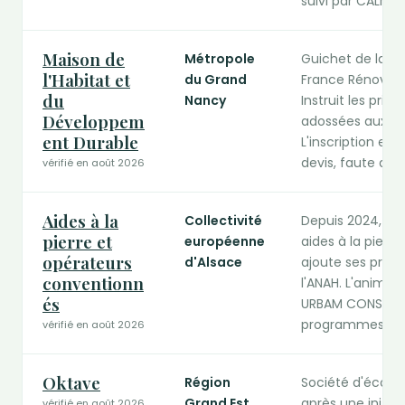
suivi par CALM-S
Maison de
Métropole
Guichet de la Mé
l'Habitat et
du Grand
France Rénov' de
du
Nancy
Instruit les pri
Développem
adossées aux ce
ent Durable
L'inscription en 
devis, faute de 
vérifié en août 2026
Aides à la
Collectivité
Depuis 2024, la 
pierre et
européenne
aides à la pierre
opérateurs
d'Alsace
ajoute ses prop
conventionn
l'ANAH. L'animat
és
URBAM CONSEIL, C
programmes loca
vérifié en août 2026
Oktave
Région
Société d'écono
Grand Est
après une initiat
vérifié en août 2026