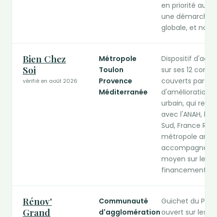
en priorité aux 
une démarche d
globale, et non 
Bien Chez
Métropole
Dispositif d'a
Soi
Toulon
sur ses 12 commu
Provence
couverts par u
vérifié en août 2026
Méditerranée
d'amélioration d
urbain, qui relè
avec l'ANAH, le 
Sud, France Rén
métropole annon
accompagnés et
moyen sur les pro
financements, il
Rénov'
Communauté
Guichet du Pacte
Grand
d'agglomération
ouvert sur les 