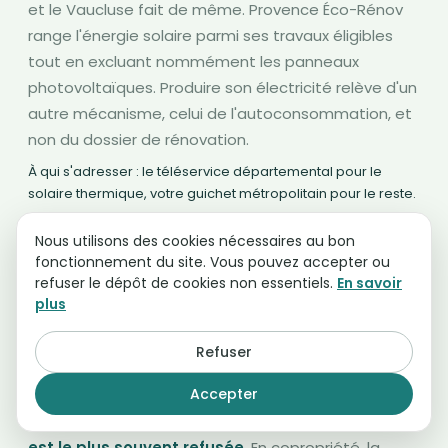
et le Vaucluse fait de même. Provence Éco-Rénov
range l'énergie solaire parmi ses travaux éligibles
tout en excluant nommément les panneaux
photovoltaïques. Produire son électricité relève d'un
autre mécanisme, celui de l'autoconsommation, et
non du dossier de rénovation.
À qui s'adresser : le téléservice départemental pour le
solaire thermique, votre guichet métropolitain pour le reste.
Nous utilisons des cookies nécessaires au bon
Isolation des murs par l'extérieur
fonctionnement du site. Vous pouvez accepter ou
refuser le dépôt de cookies non essentiels.
En savoir
Techniquement le geste le plus efficace sur le
plus
confort d'été, et administrativement le plus
contraint des six départements. Dans les centres
Refuser
protégés d'Avignon, de Nice, d'Aix et du Panier à
Accepter
Marseille,
l'avis de l'Architecte des Bâtiments de
France est requis et l'isolation par l'extérieur y
est le plus souvent refusée
. En copropriété, la