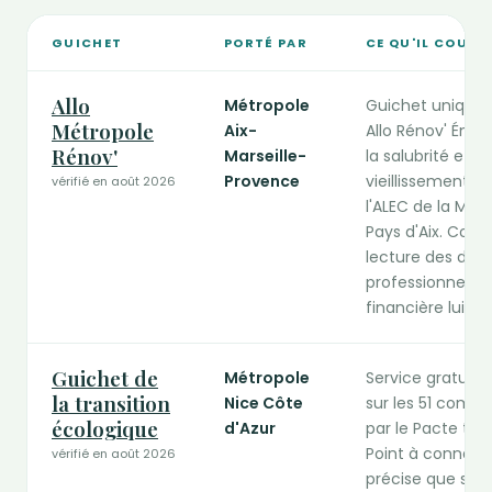
GUICHET
PORTÉ PAR
CE QU'IL COUVR
Guichets publics de la rénovation compétents en Provence
Allo
Métropole
Guichet unique 
Métropole
Aix-
Allo Rénov' Énerg
Rénov'
Marseille-
la salubrité et 
Provence
vieillissement. Il 
vérifié en août 2026
l'ALEC de la Métr
Pays d'Aix. Conse
lecture des devis
professionnels RG
financière lui-
Guichet de
Métropole
Service gratuit d
la transition
Nice Côte
sur les 51 comm
écologique
d'Azur
par le Pacte terr
Point à connaître
vérifié en août 2026
précise que so