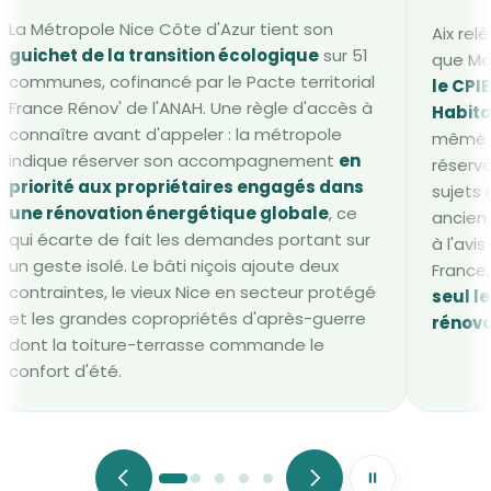
La Métropole Nice Côte d'Azur tient son
Aix re
guichet de la transition écologique
sur 51
que Mar
communes, cofinancé par le Pacte territorial
le CPI
France Rénov' de l'ANAH. Une règle d'accès à
Habita
connaître avant d'appeler : la métropole
même ai
indique réserver son accompagnement
en
réservé
priorité aux propriétaires engagés dans
sujets 
une rénovation énergétique globale
, ce
ancien,
qui écarte de fait les demandes portant sur
à l'avi
un geste isolé. Le bâti niçois ajoute deux
France,
contraintes, le vieux Nice en secteur protégé
seul l
et les grandes copropriétés d'après-guerre
rénova
dont la toiture-terrasse commande le
confort d'été.
Mettre le défile