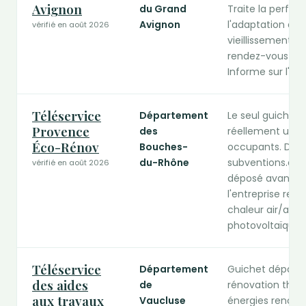
Avignon
du Grand
Traite la perfo
Avignon
l'adaptation du
vérifié en août 2026
vieillissement,
rendez-vous dan
Informe sur l'élig
Téléservice
Département
Le seul guichet
Provence
des
réellement une 
Éco-Rénov
Bouches-
occupants. Dépô
du-Rhône
subventions.depa
vérifié en août 2026
déposé avant le
l'entreprise ret
chaleur air/air, 
photovoltaïques 
Téléservice
Département
Guichet départe
des aides
de
rénovation ther
aux travaux
Vaucluse
énergies renouve