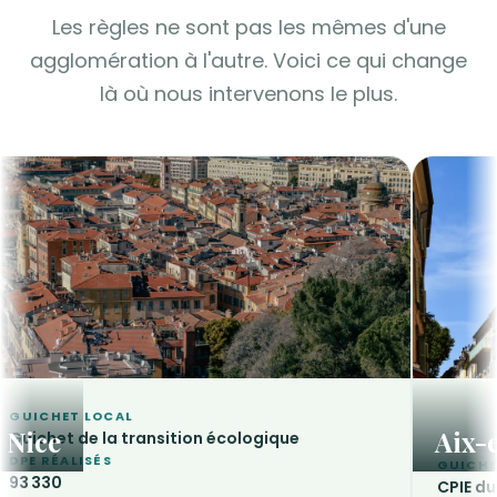
Les règles ne sont pas les mêmes d'une
agglomération à l'autre. Voici ce qui change
là où nous intervenons le plus.
GUICHET LOCAL
Nice
Aix-
Guichet de la transition écologique
DPE RÉALISÉS
GUICHE
93 330
CPIE du