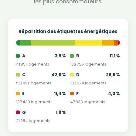
les plus consommateurs.
Répartition des étiquettes énergétiques
A
3,5 %
B
11,1 %
41 851 logements
133 756 logements
C
42,5 %
D
25,9 %
513 891 logements
312 574 logements
E
11,4 %
F
4,0 %
137 439 logements
47 833 logements
G
1,8 %
21 284 logements