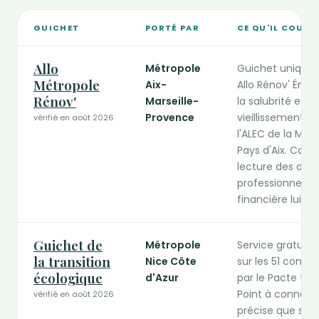
GUICHET
PORTÉ PAR
CE QU'IL COUVR
Guichets publics de la rénovation compétents en Provence
Allo
Métropole
Guichet unique 
Métropole
Aix-
Allo Rénov' Énerg
Rénov'
Marseille-
la salubrité et 
Provence
vieillissement. Il 
vérifié en août 2026
l'ALEC de la Métr
Pays d'Aix. Conse
lecture des devis
professionnels RG
financière lui-
Guichet de
Métropole
Service gratuit d
la transition
Nice Côte
sur les 51 comm
écologique
d'Azur
par le Pacte terr
Point à connaître
vérifié en août 2026
précise que so