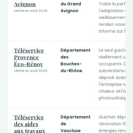
Avignon
du Grand
Traite la perfo
Avignon
l'adaptation du
vérifié en août 2026
vieillissement,
rendez-vous dan
Informe sur l'élig
Téléservice
Département
Le seul guichet
Provence
des
réellement une 
Éco-Rénov
Bouches-
occupants. Dépô
du-Rhône
subventions.depa
vérifié en août 2026
déposé avant le
l'entreprise ret
chaleur air/air, 
photovoltaïques 
Téléservice
Département
Guichet départe
des aides
de
rénovation ther
aux travaux
Vaucluse
énergies renouve