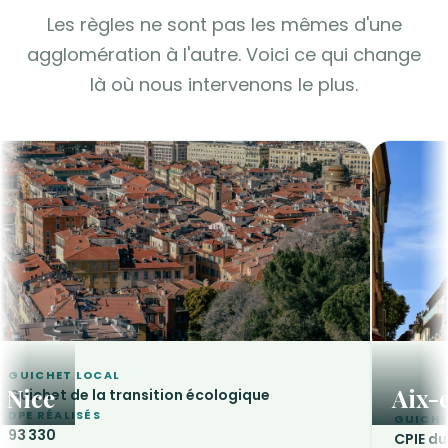
Les règles ne sont pas les mêmes d'une
agglomération à l'autre. Voici ce qui change
là où nous intervenons le plus.
GUICHET LOCAL
Nice
Aix-
Guichet de la transition écologique
DPE RÉALISÉS
GUICHE
93 330
CPIE du