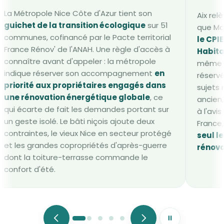
La Métropole Nice Côte d'Azur tient son
Aix re
guichet de la transition écologique
sur 51
que Mar
communes, cofinancé par le Pacte territorial
le CPI
France Rénov' de l'ANAH. Une règle d'accès à
Habita
connaître avant d'appeler : la métropole
même ai
indique réserver son accompagnement
en
réservé
priorité aux propriétaires engagés dans
sujets 
une rénovation énergétique globale
, ce
ancien,
qui écarte de fait les demandes portant sur
à l'avi
un geste isolé. Le bâti niçois ajoute deux
France,
contraintes, le vieux Nice en secteur protégé
seul l
et les grandes copropriétés d'après-guerre
rénova
dont la toiture-terrasse commande le
confort d'été.
Mettre le défile