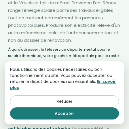
et le Vaucluse fait de même. Provence Éco-Rénov
range l'énergie solaire parmi ses travaux éligibles
tout en excluant nommément les panneaux
photovoltaïques. Produire son électricité relève d'un
autre mécanisme, celui de l'autoconsommation, et
non du dossier de rénovation.
À qui s'adresser : le téléservice départemental pour le
solaire thermique, votre guichet métropolitain pour le reste.
Nous utilisons des cookies nécessaires au bon
Isolation des murs par l'extérieur
fonctionnement du site. Vous pouvez accepter ou
refuser le dépôt de cookies non essentiels.
En savoir
Techniquement le geste le plus efficace sur le
plus
confort d'été, et administrativement le plus
contraint des six départements. Dans les centres
Refuser
protégés d'Avignon, de Nice, d'Aix et du Panier à
Accepter
Marseille,
l'avis de l'Architecte des Bâtiments de
France est requis et l'isolation par l'extérieur y
est le plus souvent refusée
. En copropriété, la