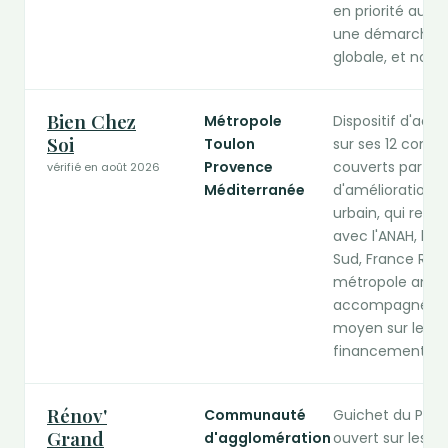
en priorité aux 
une démarche d
globale, et non 
Bien Chez
Métropole
Dispositif d'a
Soi
Toulon
sur ses 12 commu
Provence
couverts par u
vérifié en août 2026
Méditerranée
d'amélioration d
urbain, qui relè
avec l'ANAH, le 
Sud, France Rén
métropole annon
accompagnés et
moyen sur les pro
financements, il
Rénov'
Communauté
Guichet du Pacte
Grand
d'agglomération
ouvert sur les 