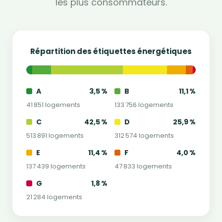
les plus consommateurs.
Répartition des étiquettes énergétiques
A
3,5 %
B
11,1 %
41 851 logements
133 756 logements
C
42,5 %
D
25,9 %
513 891 logements
312 574 logements
E
11,4 %
F
4,0 %
137 439 logements
47 833 logements
G
1,8 %
21 284 logements