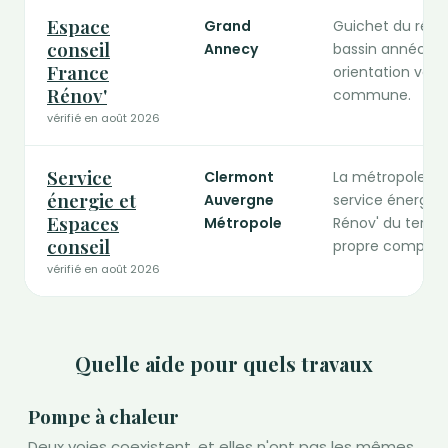
Espace
Grand
Guichet du résea
conseil
Annecy
bassin annécien.
France
orientation vers 
Rénov'
commune.
vérifié en août 2026
Service
Clermont
La métropole ac
énergie et
Auvergne
service énergie 
Espaces
Métropole
Rénov' du territ
conseil
propre comparab
vérifié en août 2026
Quelle aide pour quels travaux
Pompe à chaleur
Deux voies coexistent, et elles n'ont pas les mêmes