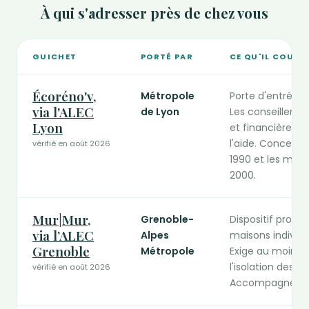
À qui s'adresser près de chez vous
GUICHET
PORTÉ PAR
CE QU'IL COUVR
Guichets publics de la rénovation compétents en Auvergn
Écoréno'v,
Métropole
Porte d'entrée u
via l'ALEC
de Lyon
Les conseillers 
Lyon
et financière du 
l'aide. Concerne
vérifié en août 2026
1990 et les mais
2000.
Mur|Mur,
Grenoble-
Dispositif propre
via l’ALEC
Alpes
maisons individu
Grenoble
Métropole
Exige au moins t
l'isolation des m
vérifié en août 2026
Accompagnement 