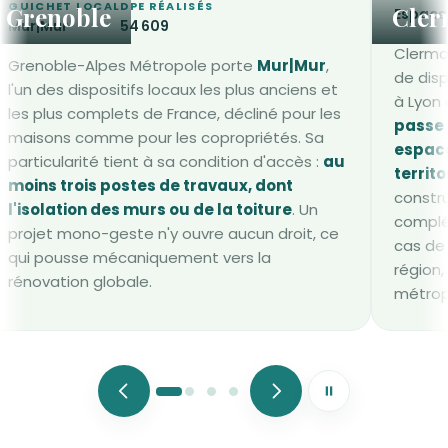
GUICHET LOCAL
DPE RÉALISÉS
Grenoble
Cler
Espaces
Mur|Mur
54 609
Clermo
Grenoble-Alpes Métropole porte
Mur|Mur
,
de dis
l'un des dispositifs locaux les plus anciens et
à Lyon 
les plus complets de France, décliné pour les
passe 
maisons comme pour les copropriétés. Sa
espace
particularité tient à sa condition d'accès :
au
territo
moins trois postes de travaux, dont
constru
l'isolation des murs ou de la toiture
. Un
complét
projet mono-geste n'y ouvre aucun droit, ce
cas de
qui pousse mécaniquement vers la
région
rénovation globale.
métrop
Mettre le défileme