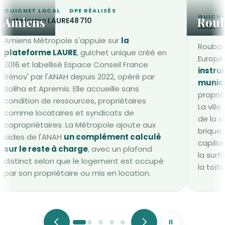
GUICHET LOCAL
DPE RÉALISÉS
GUICHE
Amiens
Roub
Plateforme LAURE
48 710
AMELIO
Amiens Métropole s'appuie sur
la
Roubaix
plateforme LAURE
, guichet unique créé en
Europée
2016 et labellisé Espace Conseil France
instrui
Rénov' par l'ANAH depuis 2022, opéré par
munic
Soliha et Apremis. Elle accueille sans
proprié
condition de ressources, propriétaires
La ville
comme locataires et syndicats de
de la c
copropriétaires. La Métropole ajoute aux
brique,
aides de l'ANAH
un complément calculé
capillar
sur le reste à charge
, avec un plafond
la surf
distinct selon que le logement est occupé
la toit
par son propriétaire ou mis en location.
Mettre le défile