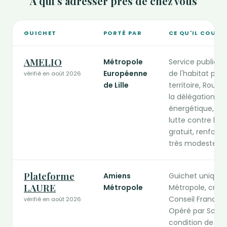
À qui s'adresser près de chez vous
GUICHET
PORTÉ PAR
CE QU'IL COUVR
Guichets publics de la rénovation compétents dans les Hau
AMELIO
Métropole
Service public d
Européenne
de l'habitat pri
vérifié en août 2026
de Lille
territoire, Rouba
la délégation lo
énergétique, ad
lutte contre l'
gratuit, renfor
très modestes.
Plateforme
Amiens
Guichet unique 
LAURE
Métropole
Métropole, créé 
Conseil France R
vérifié en août 2026
Opéré par Solih
condition de res