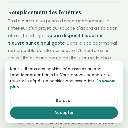
Remplacement des fenêtres
Traité comme un poste d'accompagnement, à
l'intérieur d'un projet qui touche d'abord à l'isolation
et au chauffage :
aucun dispositif local ne
s'ouvre sur ce seul geste
. Dans le site patrimonial
remarquable de Lille, qui couvre 170 hectares du
Vieux-Lille et d'une partie de Lille-Centre, le choix
des menuiseries passe de surcroît par l'avis de
Nous utilisons des cookies nécessaires au bon
l'Architecte des Bâtiments de France, ce qui allonge
fonctionnement du site. Vous pouvez accepter ou
le calendrier.
refuser le dépôt de cookies non essentiels.
En savoir
plus
À qui s'adresser : le service urbanisme de la commune pour
l'autorisation, AMELIO ou la plateforme LAURE pour le
Refuser
financement.
Accepter
Nous identifions les dispositifs applicables à votre