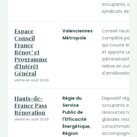
occupants, aux b
syndicats de cop
Espace
Valenciennes
Conseil neutre e
Conseil
Métropole
complété par un
France
qui couvre les 
Rénov' et
et apporte un 
Programme
administratif, o
d'Intérêt
relève en outre
Général
d'amélioration de
vérifié en août 2026
Hauts-de-
Régie du
Dispositif région
France Pass
Service
occupants et bai
Rénovation
Public de
ressources ni d'
l'Efficacité
globales visant 
vérifié en août 2026
Énergétique,
consommation. I
Région
accompagnement