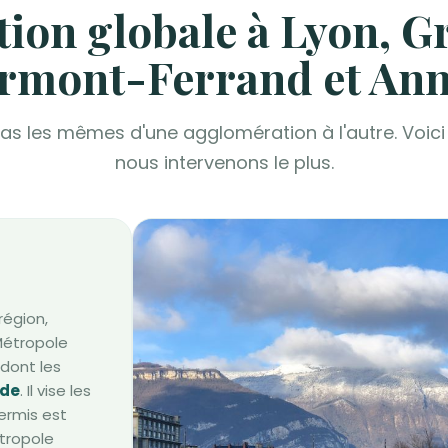
ion globale à Lyon, G
rmont-Ferrand et An
pas les mêmes d'une agglomération à l'autre. Voici
nous intervenons le plus.
région,
 Métropole
 dont les
ide
. Il vise les
ermis est
étropole