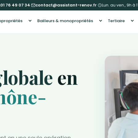
01 76 49 07 34
·
contact@assistant-renov.fr
·
Lun. au ven., 9h à 
propriétés
Bailleurs & monopropriétés
Tertiaire
globale
en
hône-
nt en une seule opération,