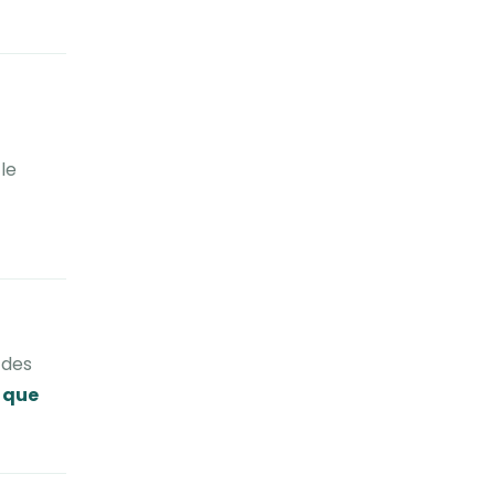
le
 des
t que