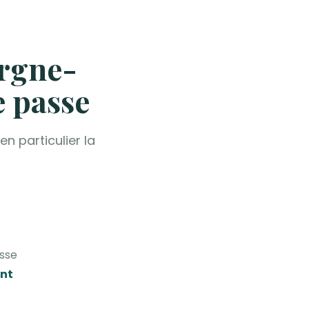
ergne-
 passe
n particulier la
asse
ent