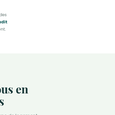
 des
udit
nt.
ous en
s