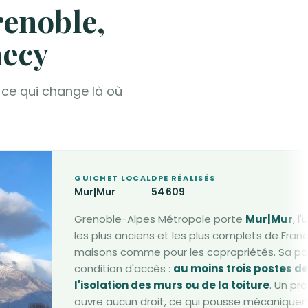
renoble,
necy
 ce qui change là où
GUICHET LOCAL
DPE RÉALISÉS
Mur|Mur
54 609
Grenoble-Alpes Métropole porte
Mur|Mur
, l
les plus anciens et les plus complets de Franc
maisons comme pour les copropriétés. Sa part
condition d'accès :
au moins trois postes de
l'isolation des murs ou de la toiture
. Un pr
ouvre aucun droit, ce qui pousse mécaniquem